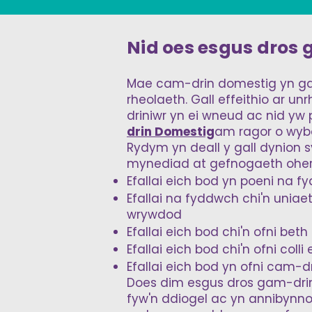
Nid oes esgus dros
Mae cam-drin domestig yn ga
rheolaeth. Gall effeithio ar 
driniwr yn ei wneud ac nid yw 
drin Domestig
am ragor o wyb
Rydym yn deall y gall dynion 
mynediad at gefnogaeth ohe
Efallai eich bod yn poeni na f
Efallai na fyddwch chi'n unia
wrywdod
Efallai eich bod chi'n ofni beth 
Efallai eich bod chi'n ofni colli
Efallai eich bod yn ofni cam-d
Does dim esgus dros gam-drin
fyw'n ddiogel ac yn annibynnol