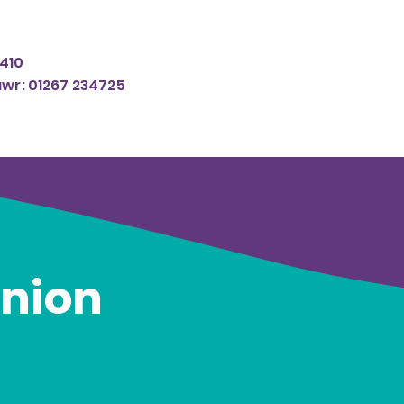
410
awr: 01267 234725
nion