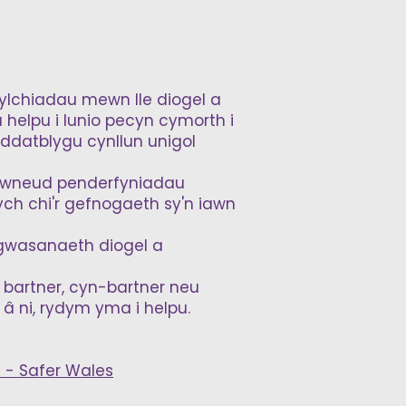
lchiadau mewn lle diogel a
helpu i lunio pecyn cymorth i
 ddatblygu cynllun unigol
i wneud penderfyniadau
ych chi'r gefnogaeth sy'n iawn
 gwasanaeth diogel a
 bartner, cyn-bartner neu
 â ni, rydym yma i helpu.
 - Safer Wales