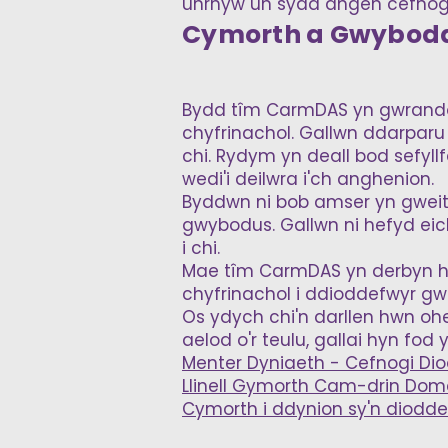
unrhyw un sydd angen cefnog
Cymorth a Gwyboda
Bydd tîm CarmDAS yn gwrando
chyfrinachol. Gallwn ddarparu
chi. Rydym yn deall bod sefyl
wedi'i deilwra i'ch anghenion.
Byddwn ni bob amser yn gweit
gwybodus. Gallwn ni hefyd eich
i chi.
Mae tîm CarmDAS yn derbyn hy
chyfrinachol i ddioddefwyr gw
Os ydych chi'n darllen hwn oh
aelod o'r teulu, gallai hyn fod
Menter Dyniaeth - Cefnogi D
Llinell Gymorth Cam-drin Domes
Cymorth i ddynion sy'n diodd