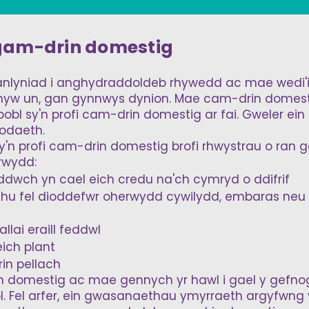
 gam-drin domestig
nlyniad i anghydraddoldeb rhywedd ac mae wedi'
unrhyw un, gan gynnwys dynion. Mae cam-drin dome
pobl sy'n profi cam-drin domestig ar fai. Gweler ein
odaeth.
sy'n profi cam-drin domestig brofi rhwystrau o ran
rwydd:
yddwch yn cael eich credu na'ch cymryd o ddifrif
ethu fel dioddefwr oherwydd cywilydd, embaras neu 
allai eraill feddwl
 eich plant
rin pellach
 domestig ac mae gennych yr hawl i gael y gefno
. Fel arfer, ein gwasanaethau ymyrraeth argyfwng y