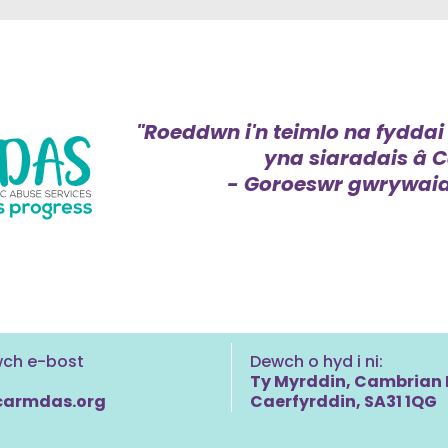
"Roeddwn i'n teimlo na fyddai
yna siaradais â
- Goroeswr gwrywai
ch e-bost
Dewch o hyd i ni:
Ty Myrddin, Cambrian 
carmdas.org
Caerfyrddin, SA31 1QG