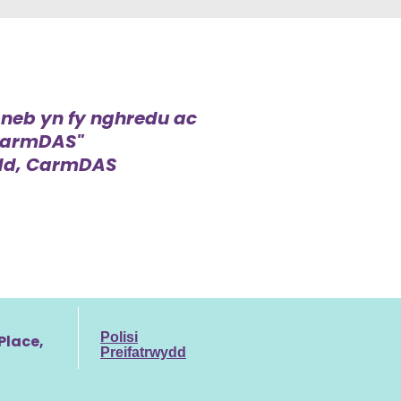
 neb yn fy nghredu ac
 CarmDAS"
dd, CarmDAS
Polisi
Place,
Preifatrwydd