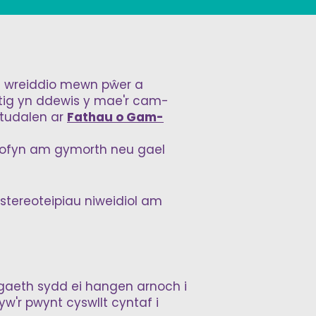
i wreiddio mewn pŵer a
stig yn ddewis y mae'r cam-
 tudalen ar
Fathau o Gam-
 gofyn am gymorth neu gael
stereoteipiau niweidiol am
gaeth sydd ei hangen arnoch i
w'r pwynt cyswllt cyntaf i