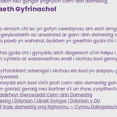
aeth neu gyngor ynghylch cam-drin domestig.
eth Gyfrinachol
 arnoch chi ac yn gofyn cwestiynau am eich amgy
 gwybodaeth ac arweiniad ar gam-drin domestig a 
lfa pawb yn wahanol, byddwn yn gweithio gyda chi i
hio gyda chi i gynyddu eich diogelwch a'ch helpu 
 cyfeirio at wasanaethau eraill i sicrhau bod genn
fforddiant arbenigol i sicrhau ein bod yn darparu
rywaidd.
erwydd eich bod chi'n profi cam-drin domestig gan
 yn gariad, gwraig neu bartner o'r un rhyw, cysylltwch
ioddefwyr Gwrywaidd Cam-drin Domestig
tig i Ddynion | Llinell Gyngor i Ddynion y DU
ef trais domestig yng Nghymru — Cymru Ddiogelach